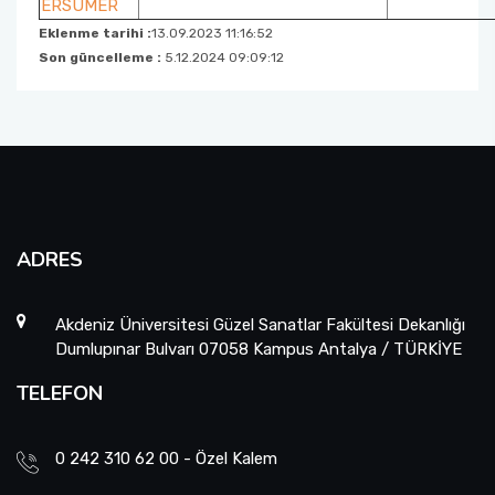
ERSÜMER
Eklenme tarihi :
13.09.2023 11:16:52
Risk Değerlendirme Kurulumuz
Son güncelleme :
5.12.2024 09:09:12
Birim Akademik Teşvik Başvuru ve İnceleme
Fakülte Komisyonumuz
Öğretim Üyeliğine Atama Başvurularını Ön
İnceleme Komisyonu
ADRES
Ölçme ve Değerlendirme Komisyonu
Engelli Öğrenci Danışmanlığı
Akdeniz Üniversitesi Güzel Sanatlar Fakültesi Dekanlığı
Dumlupınar Bulvarı 07058 Kampus Antalya / TÜRKİYE
Birim Mezun Komisyonu
TELEFON
0 242 310 62 00 - Özel Kalem