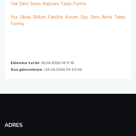
Tek Ders Sınav Başvuru Talep Formu
Yaz Okulu Bölüm Fakülte Kurum Dışı Ders Alma Talep
Formu
Eklenme tarihi :
16.06.2026 14:11:14
Son güncelleme :
25.06.2026 09:53:02
ADRES