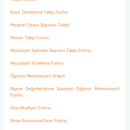
Risk Değerlendirme Kurulumuz
Kayıt Dondurma Talep Formu
Mazeret Sınavı Başvuru Talebi
Birim Akademik Teşvik Başvuru ve İnceleme
Fakülte Komisyonumuz
Mezun Takip Formu
Öğretim Üyeliğine Atama Başvurularını Ön
Mezuniyet İşlemleri Başvuru Talep Formu
İnceleme Komisyonu
Mezuniyet Erteleme Formu
Ölçme ve Değerlendirme Komisyonu
Öğrenci Memnuniyet Anketi
Engelli Öğrenci Danışmanlığı
Ölçme Değerlendirme Süreçleri Öğrenci Memnuniyeti
Formu
Birim Mezun Komisyonu
Rıza Muafiyet Formu
Sınav Sonucuna İtiraz Formu