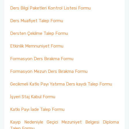
İç Paydaşlar
Ders Bilgi Paketleri Kontrol Listesi Formu
Akademik Kadro
Tekstil ve Moda Tasarımı Bölümü
Öğrenci İşleri İletişim
Dış Paydaşlar
Ders Muafiyet Talep Formu
İdari Kadro
Kültür Varlıklarını Koruma ve Onarımı Bölümü
Danışman Öğretim Elemanları
Etkinlikler Komisyonu Üyelerimiz
Dersten Çekilme Talep Formu
Geçmiş Dönem Dekanlarımız
Temel Eğitim Bölümü
Öğrencilerimiz İçin Faydalı Linkler
Etkinlik Memnuniyet Formu
Değişim Programları Koordinatörlerimiz
(Erasmus Farabi Freemover)
Sahne Dekorları ve Kostümü Bölümü
Formasyon Ders Bırakma Formu
Dr. Öğr. Üyesi Başvuru Dosyası Değerlendirme
Formasyon Mezun Ders Bırakma Formu
Komisyon Kurulumuz
Gecikmeli Katkı Payı Yatırma Ders kaydı Talep Formu
Sanatsal Üretim ve Değerlendirme
Komisyonumuz
İşyeri Staj Kabul Formu
Katkı Payı İade Talep Formu
Burs Komisyonumuz
Kayıp Nedeniyle Geçici Mezuniyet Belgesi Diploma
İş Sağlığı ve Güvenliği Kurulumuz
Talep Formu