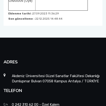
ONARAN (Üye)
Risk Değerlendirme Kurulumuz
Eklenme tarihi :
27.09.2023 11:36:29
Son güncelleme :
22.12.2025 14:48:44
Birim Akademik Teşvik Başvuru ve İnceleme
Fakülte Komisyonumuz
Öğretim Üyeliğine Atama Başvurularını Ön
İnceleme Komisyonu
Ölçme ve Değerlendirme Komisyonu
ADRES
Engelli Öğrenci Danışmanlığı
Akdeniz Üniversitesi Güzel Sanatlar Fakültesi Dekanlığı
Dumlupınar Bulvarı 07058 Kampus Antalya / TÜRKİYE
Birim Mezun Komisyonu
TELEFON
0 242 310 62 00 - Özel Kalem